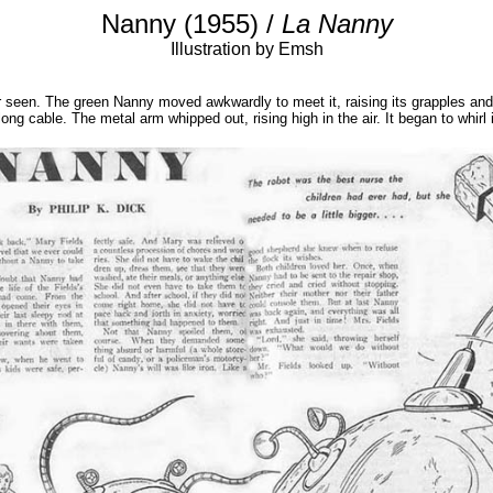
Nanny (1955) /
La Nanny
Illustration by Emsh
seen. The green Nanny moved awkwardly to meet it, raising its grapples and p
 cable. The metal arm whipped out, rising high in the air. It began to whirl i